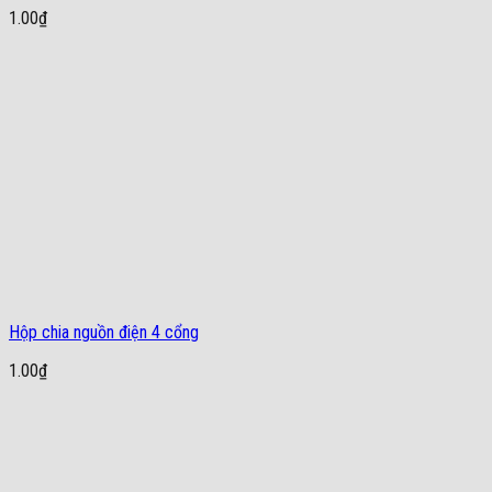
1.00
₫
Hộp chia nguồn điện 4 cổng
1.00
₫