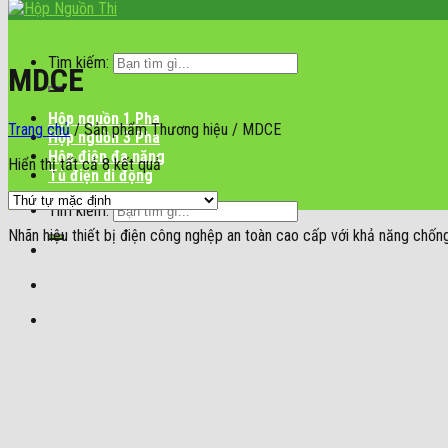
Tìm kiếm:
MDCE
Hộp nguồn 1 Pha
Trang chủ
/
Sản phẩm Thương hiệu
/
MDCE
Hộp nguồn 3 Pha
Hộp điện đa năng
Hiển thị tất cả 8 kết quả
Tủ điện di động
Tìm kiếm:
Nhãn hiệu thiết bị điện công nghệp an toàn cao cấp với khả năng chốn