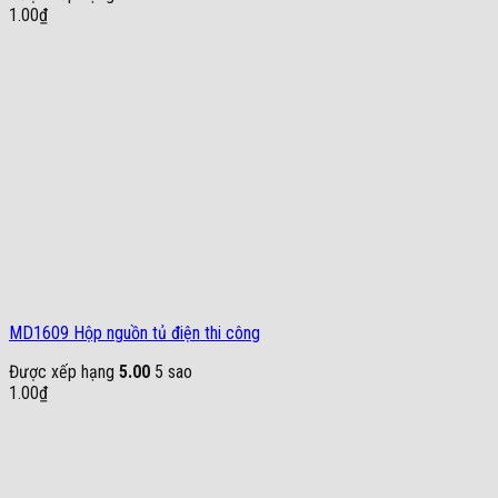
1.00
₫
MD1609 Hộp nguồn tủ điện thi công
Được xếp hạng
5.00
5 sao
1.00
₫