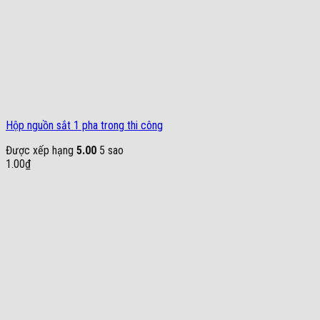
Hộp nguồn sắt 1 pha trong thi công
Được xếp hạng
5.00
5 sao
1.00
₫