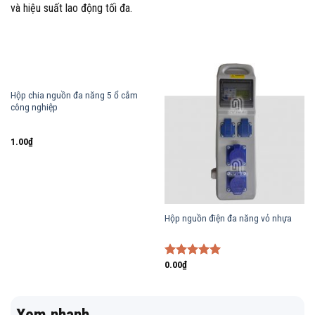
và hiệu suất lao động tối đa.
Hộp chia nguồn đa năng 5 ổ cắm
công nghiệp
1.00
₫
Hộp nguồn điện đa năng vỏ nhựa
0.00
₫
Được xếp
hạng
5.00
5 sao