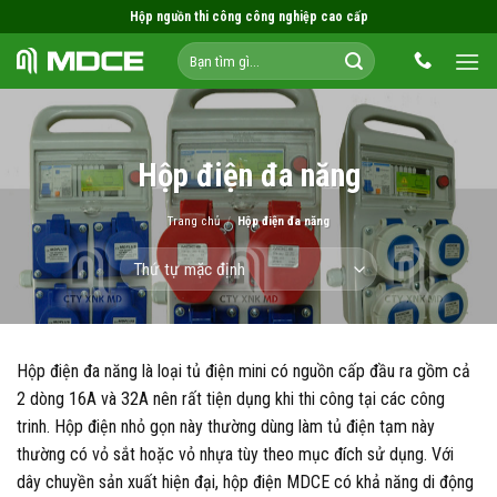
Skip
Hộp nguồn thi công công nghiệp cao cấp
to
Tìm
content
kiếm:
Hộp điện đa năng
Trang chủ
/
Hộp điện đa năng
Hộp điện đa năng là loại tủ điện mini có nguồn cấp đầu ra gồm cả
2 dòng 16A và 32A nên rất tiện dụng khi thi công tại các công
trinh. Hộp điện nhỏ gọn này thường dùng làm tủ điện tạm này
thường có vỏ sắt hoặc vỏ nhựa tùy theo mục đích sử dụng. Với
dây chuyền sản xuất hiện đại, hộp điện MDCE có khả năng di động