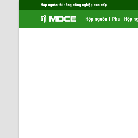
Skip
Hộp nguồn thi công công nghiệp cao cấp
to
Hộp nguồn 1 Pha
Hộp ng
content