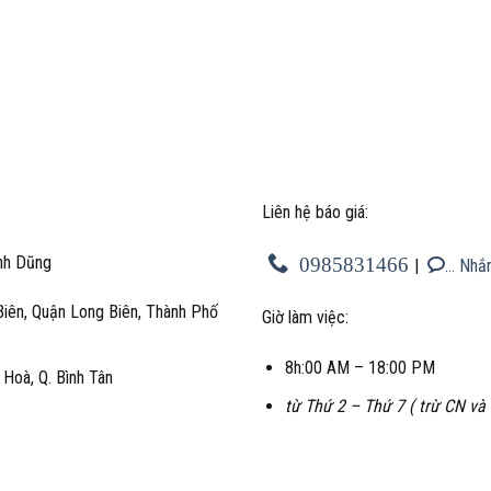
Liên hệ báo giá:
nh Dũng
0985831466
|
… Nhắn
Biên, Quận Long Biên, Thành Phố
Giờ làm việc:
8h:00 AM – 18:00 PM
Hoà, Q. Bình Tân
từ Thứ 2 – Thứ 7 ( trừ CN và 