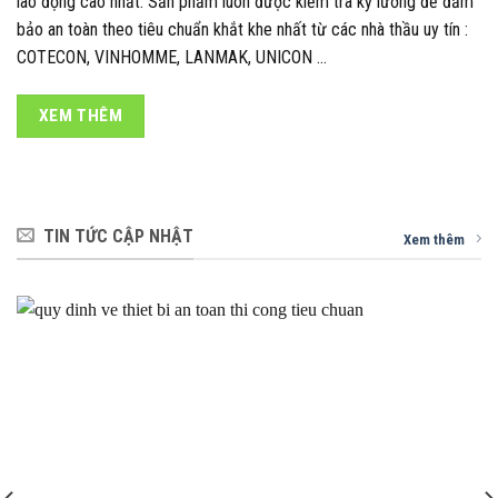
lao động cao nhất. Sản phẩm luôn được kiểm tra kỹ lưỡng để đảm
bảo an toàn theo tiêu chuẩn khắt khe nhất từ các nhà thầu uy tín :
COTECON, VINHOMME, LANMAK, UNICON …
XEM THÊM
TIN TỨC CẬP NHẬT
Xem thêm